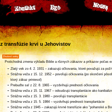
z transfúzie krvi u Jehovistov
Zhubné sekty
Protichodná zmena výkladu Biblie a rôznych zákazov a príkazov počas ex
Zlatý vek zo 4. 2. 1931 – zakazujú očkovania, ktoré považujú za požív
Strážna veža z 15. 12. 1952 – povoľujú očkovania (po skončení pôso
ktorý zákaz priniesol)
Prebuďte sa! z 22. 8. 1965 – vyzdvihujú prednosti očkovania
Strážna veža z 15. 11. 1967 – odsudzujú transplantácie ako kanibali
Strážna veža z 15. 3. 1980 – povoľujú transplantácie
Strážna veža z 15. 5. 1984 – vyzdvihujú prednosti transplantácie
Strážna veža z 1945 – zakazujú krvné transfúzie ako "pohanské a B