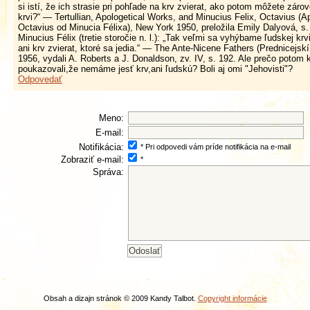
si istí, že ich strasie pri pohľade na krv zvierat, ako potom môžete zárov
krvi?“ — Tertullian, Apologetical Works, and Minucius Felix, Octavius (A
Octavius od Minucia Félixa), New York 1950, preložila Emily Dalyová, s.
Minucius Félix (tretie storočie n. l.): „Tak veľmi sa vyhýbame ľudskej kr
ani krv zvierat, ktoré sa jedia.“ — The Ante-Nicene Fathers (Prednicejsk
1956, vydali A. Roberts a J. Donaldson, zv. IV, s. 192. Ale prečo potom k
poukazovali,že nemáme jesť krv,ani ľudskú? Boli aj omi "Jehovisti"?
Odpovedať
Meno:
E-mail:
Notifikácia:
* Pri odpovedi vám príde notifikácia na e-mail
Zobraziť e-mail:
*
Správa:
Obsah a dizajn stránok © 2009 Kandy Talbot.
Copyright informácie