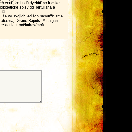
eň veriť, že budú dychtiť po ľudskej
pologetické spisy od Tertuliána a
 33.
vi, že vo svojich jedlách nepoužívame
í otcovia), Grand Rapids, Michigan
resťania z počiatkov/raní/