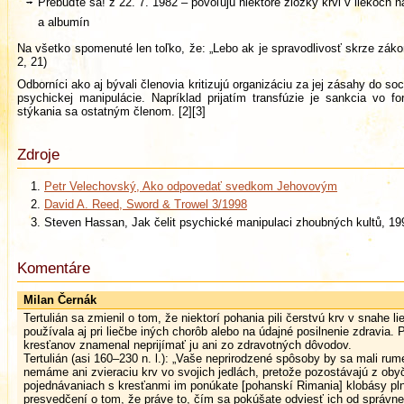
Prebuďte sa! z 22. 7. 1982 – povoľujú niektoré zložky krvi v liekoch n
a albumín
Na všetko spomenuté len toľko, že: „Lebo ak je spravodlivosť skrze zák
2, 21)
Odborníci ako aj bývali členovia kritizujú organizáciu za jej zásahy do so
psychickej manipulácie. Napríklad prijatím transfúzie je sankcia vo 
stýkania sa ostatným členom. [2][3]
Zdroje
Petr Velechovský, Ako odpovedať svedkom Jehovovým
David A. Reed, Sword & Trowel 3/1998
Steven Hassan, Jak čelit psychické manipulaci zhoubných kultů, 19
Komentáre
Milan Černák
Tertulián sa zmienil o tom, že niektorí pohania pili čerstvú krv v snahe l
používala aj pri liečbe iných chorôb alebo na údajné posilnenie zdravia. P
kresťanov znamenal neprijímať ju ani zo zdravotných dôvodov.
Tertulián (asi 160–230 n. l.): „Vaše neprirodzené spôsoby by sa mali ru
nemáme ani zvieraciu krv vo svojich jedlách, pretože pozostávajú z ob
pojednávaniach s kresťanmi im ponúkate [pohanskí Rimania] klobásy pl
presvedčení o tom, že práve to, čím sa pokúšate odviesť ich od správnej