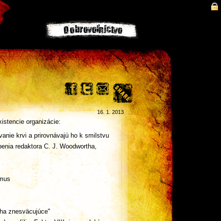
16. 1. 2013
istencie organizácie:
anie krvi a prirovnávajú ho k smilstvu
benia redaktora C. J. Woodwortha,
zmus
oha znesväcujúce"