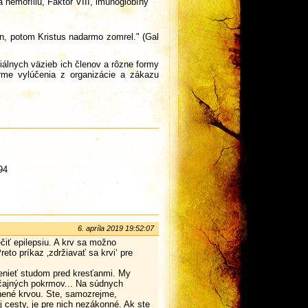
a hemofíliu, Faktor VIII, imunoglobíny
on, potom Kristus nadarmo zomrel." (Gal
ciálnych väzieb ich členov a rôzne formy
forme vylúčenia z organizácie a zákazu
94
6. apríla 2019 19:52:07
iečiť epilepsiu. A krv sa možno
reto príkaz ‚zdržiavať sa krvi‘ pre
menieť studom pred kresťanmi. My
yčajných pokrmov... Na súdnych
nené krvou. Ste, samozrejme,
 cesty, je pre nich nezákonné. Ak ste